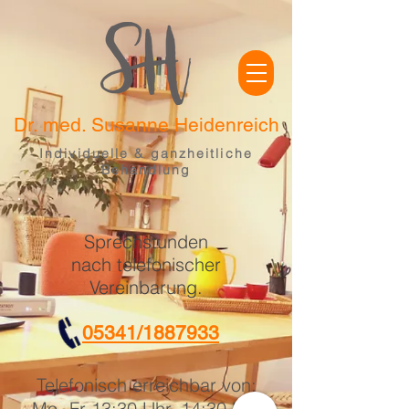
Dr. med. Susanne Heidenreich
Individuelle & ganzheitliche
Behandlung
Sprechstunden
nach telefonischer
Vereinbarung.
05341/1887933
Telefonisch erreichbar von:
Mo
-
Fr 13:30 Uhr
-
14:30 Uhr